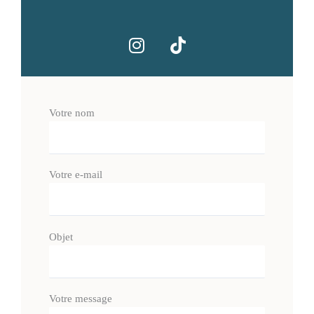
I
T
n
i
s
k
t
t
a
o
Votre nom
g
k
r
a
m
Votre e-mail
Objet
Votre message