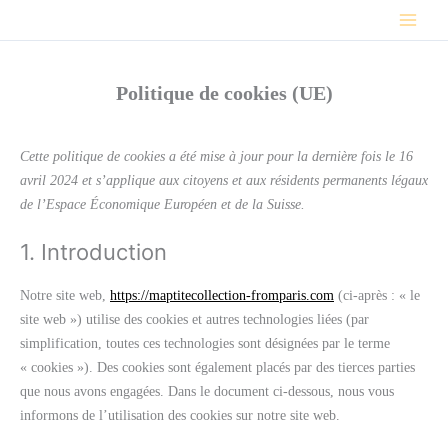
Consent
Consent
Consent
Consent
Consent
Consent
Consent
Aller
to
to
to
to
to
to
to
au
service
service
service
service
service
service
service
contenu
woocommer
elementor
wordpress
stripe
google-
litespeed
divers
Politique de cookies (UE)
analytics
Cette politique de cookies a été mise à jour pour la dernière fois le 16
avril 2024 et s’applique aux citoyens et aux résidents permanents légaux
de l’Espace Économique Européen et de la Suisse.
1. Introduction
Notre site web,
https://maptitecollection-fromparis.com
(ci-après : « le
site web ») utilise des cookies et autres technologies liées (par
simplification, toutes ces technologies sont désignées par le terme
« cookies »). Des cookies sont également placés par des tierces parties
que nous avons engagées. Dans le document ci-dessous, nous vous
informons de l’utilisation des cookies sur notre site web.