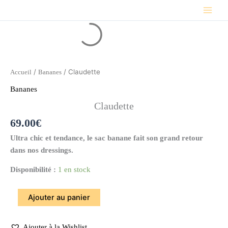
Aller
au
quantité
contenu
de
Claudette
/
/ Claudette
Accueil
Bananes
Bananes
Claudette
69.00
€
Ultra chic et tendance, le sac banane fait son grand retour
dans nos dressings.
Disponibilité :
1 en stock
Ajouter au panier
Ajouter à la Wishlist