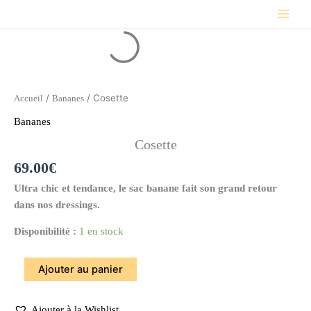
Aller
au
quantité
contenu
de
Cosette
/
/ Cosette
Accueil
Bananes
Bananes
Cosette
69.00
€
Ultra chic et tendance, le sac banane fait son grand retour
dans nos dressings.
Disponibilité :
1 en stock
Ajouter au panier
Ajouter à la Wishlist